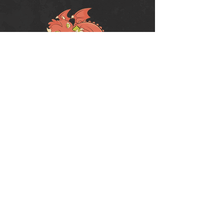
Política de Uso do Fórum
Política de Entrega, Troca e Devolução -
loja
© 2008 RPG Planet Books & Games Ltda
CNPJ:
10.877.697
/0001-37
Praça Chuí, 35 - SJC - CEP:
12243-380