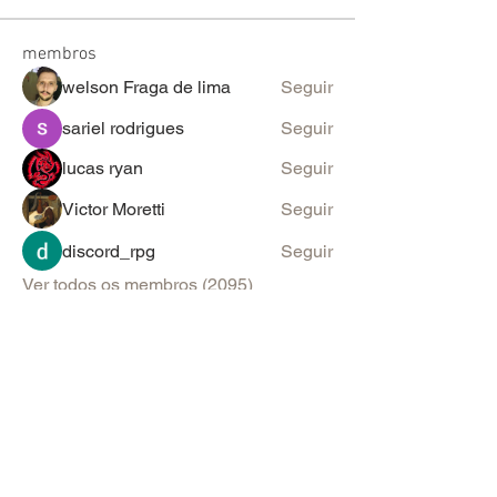
membros
welson Fraga de lima
Seguir
sariel rodrigues
Seguir
lucas ryan
Seguir
Victor Moretti
Seguir
discord_rpg
Seguir
Ver todos os membros (2095)
PARA SUGESTÕES & ANÚNCIOS