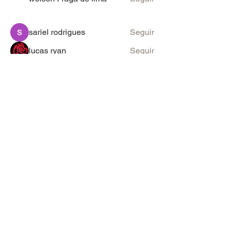
sariel rodrigues
Seguir
lucas ryan
Seguir
Victor Moretti
Seguir
discord_rpg
Seguir
Ver todos os membros (2106)
PARA SUGESTÕES & ANÚNCIOS