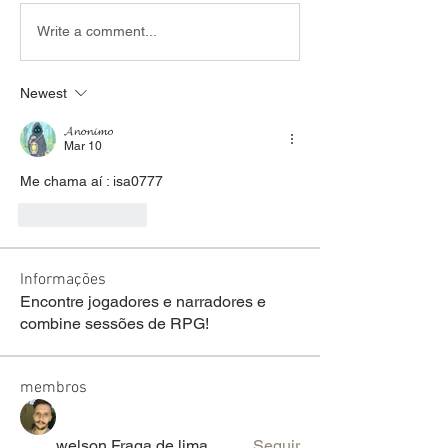
Write a comment...
Newest
𝓐𝓷𝓸𝓷𝓲𝓶𝓸
Mar 10
Me chama aí : isa0777
Like
Reply
Informações
Encontre jogadores e narradores e
combine sessões de RPG!
membros
welson Fraga de lima
Seguir