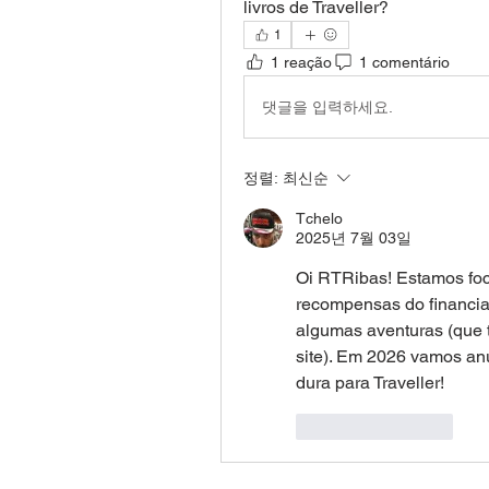
livros de Traveller?
1
1 reação
1 comentário
댓글을 입력하세요.
정렬:
최신순
Tchelo
2025년 7월 03일
Oi RTRibas! Estamos foc
recompensas do financia
algumas aventuras (que 
site). Em 2026 vamos an
dura para Traveller!
좋아요
답글