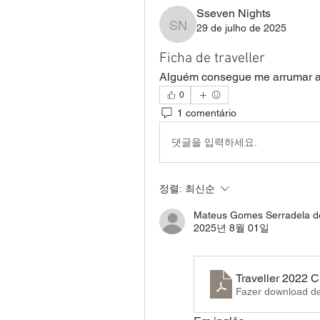
Sseven Nights
29 de julho de 2025
Sseven Nights
Ficha de traveller
Alguém consegue me arrumar a fi
0
1 comentário
댓글을 입력하세요.
정렬:
최신순
Mateus Gomes Serradela d
2025년 8월 01일
Traveller 2022 C
Fazer download d