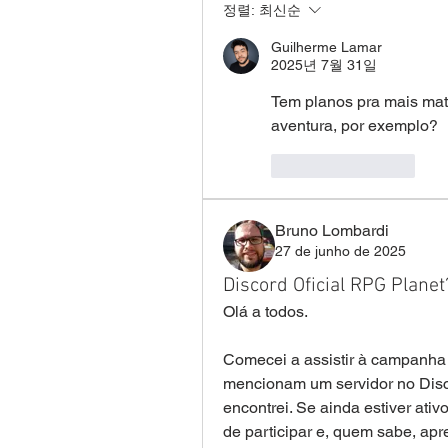
정렬:
최신순
Guilherme Lamar
2025년 7월 31일
Tem planos pra mais mat
aventura, por exemplo? 
좋아요
답글
Bruno Lombardi
27 de junho de 2025
Discord Oficial RPG Planet
Olá a todos. 
Comecei a assistir à campanha 
mencionam um servidor no Disco
encontrei. Se ainda estiver ativ
de participar e, quem sabe, apre