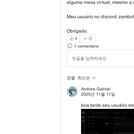
alguma mesa virtual, mesmo q 
Meu usuário no discord: 
zambo
Obrigado.
0
1 comentário
댓글을 입력하세요.
정렬:
최신순
Andrew Gabriel
2025년 11월 11일
boa tarde seu usuário es