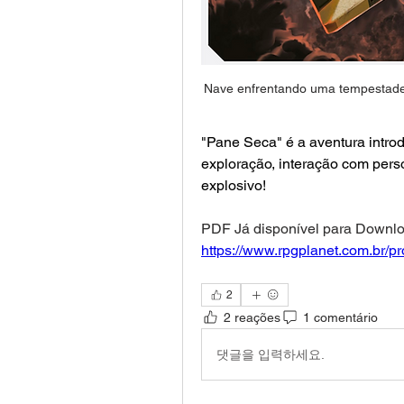
Nave enfrentando uma tempestade.
"Pane Seca" é a aventura introd
exploração, interação com per
explosivo!
https://www.rpgplanet.com.br/pr
2
2 reações
1 comentário
댓글을 입력하세요.