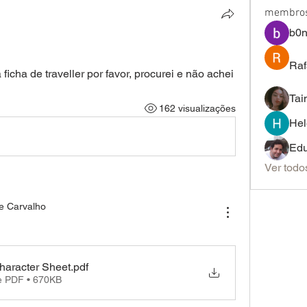
membro
b0n
Raf
cha de traveller por favor, procurei e não achei
Tai
162 visualizações
Hel
Edu
Ver todo
e Carvalho
haracter Sheet
.pdf
e PDF • 670KB