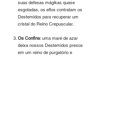
suas defesas mágikas quase
esgotadas, os elfos contratam os
Destemidos para recuperar um
cristal do Reino Crepuscular.
Os Confins
: uma maré de azar
deixa nossos Destemidos presos
em um reino de purgatório e
destruição demoníaca. Existe
alguma saída?
Confusão nas Docas da
Desgraça
: uma história triste
amaldiçoou este burgo litorâneo,
e as coisas estão ficando bem
ruins. Quando os Destemidos se
enrolam, tudo vai de mal a pior.
O Santuário Sórdido
: buscando