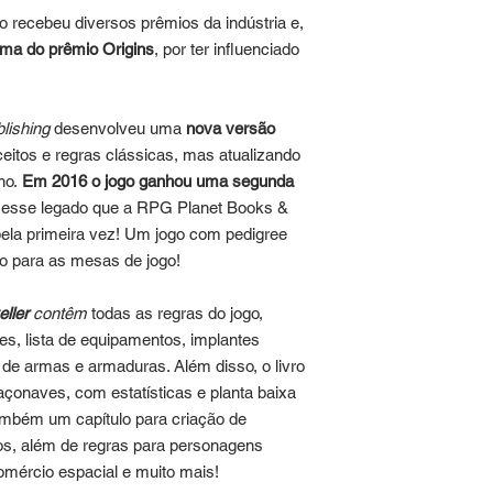
 recebeu diversos prêmios da indústria e,
ama do prêmio Origins
, por ter influenciado
lishing
desenvolveu uma
nova versão
ceitos e regras clássicas, mas atualizando
no.
Em 2016 o jogo ganhou uma segunda
É esse legado que a RPG Planet Books &
pela primeira vez! Um jogo com pedigree
do para as mesas de jogo!
eller
contêm
todas as regras do jogo,
tes, lista de equipamentos, implantes
 de armas e armaduras. Além disso, o livro
çonaves, com estatísticas e planta baixa
ambém um capítulo para criação de
os, além de regras para personagens
omércio espacial e muito mais!