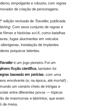
Selo FSC
- Reflo
derno, empolgante e robusto, com regras
Traveller
é uma m
ISBN:
978-65-98
inovador de criação de personagens.
Publicado em po
Games Ltda.
2ª edição revisada de
Traveller,
publicada
ishing.
Com esse conjunto de regras é
e filmes e histórias sci-fi, como batalhas
naves, fugas alucinantes em veículos
alienígenas, instalação de implantes
deres psíquicos latentes.
Traveller
é um jogo pioneiro. Foi um
nero ficção científica
, também foi
regras baseado em perícias
, com uma
s envolvente (e, na época, até mortal!) .
 mundo um cenário cheio de intrigas e
ociais entre diferentes povos — tópicos
o de masmorras e labirintos, que eram
PG de mesa.