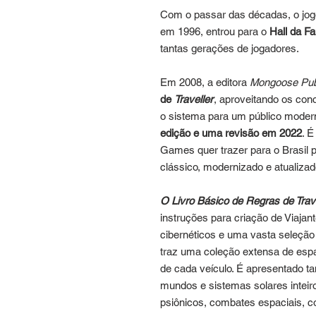
Com o passar das décadas, o jogo
em 1996, entrou para o
Hall da F
tantas gerações de jogadores.
Em 2008, a editora
Mongoose Pub
de
Traveller
, aproveitando os con
o sistema para um público moder
edição e uma revisão em 2022
. 
Games quer trazer para o Brasil 
clássico, modernizado e atualiza
O Livro Básico de Regras de Trav
instruções para criação de Viajan
cibernéticos e uma vasta seleção
traz uma coleção extensa de espa
de cada veículo. É apresentado t
mundos e sistemas solares inteir
psiônicos, combates espaciais, c