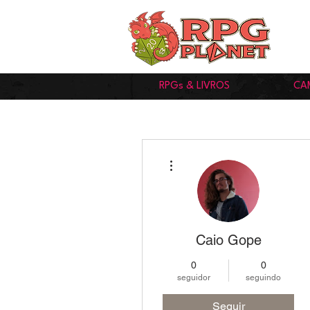
RPGs & LIVROS
CA
Mais ações
Caio Gope
0
0
seguidor
seguindo
Seguir