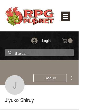
Login
Mais ações
Seguir
Jiyuko Shiruy
Jiyuko Shiruy