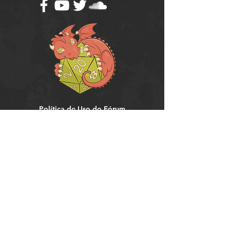
Política de Uso do Fórum
Política de Entrega, Troca e Devolução -
loja
© 2008 RPG Planet Books & Games Ltda
CNPJ:
10.877.697
/0001-37
Praça Chuí, 35 - SJC - CEP:
12243-380