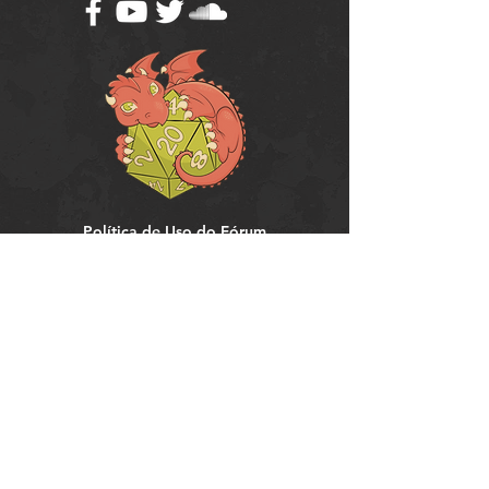
Política de Uso do Fórum
Política de Entrega, Troca e Devolução -
loja
© 2008 RPG Planet Books & Games Ltda
CNPJ:
10.877.697
/0001-37
Praça Chuí, 35 - SJC - CEP:
12243-380