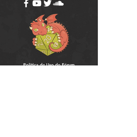
Política de Uso do Fórum
Política de Entrega, Troca e Devolução -
loja
© 2008 RPG Planet Books & Games Ltda
CNPJ:
10.877.697
/0001-37
Praça Chuí, 35 - SJC - CEP:
12243-380