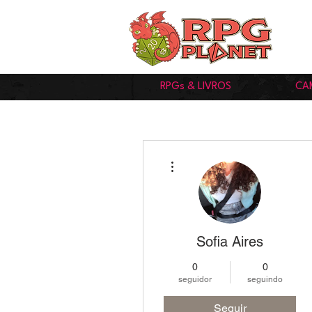
RPGs & LIVROS
CA
Mais ações
Sofia Aires
0
0
seguidor
seguindo
Seguir