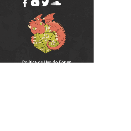
Política de Uso do Fórum
Política de Entrega, Troca e Devolução -
loja
© 2008 RPG Planet Books & Games Ltda
CNPJ:
10.877.697
/0001-37
Praça Chuí, 35 - SJC - CEP:
12243-380