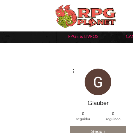
RPGs & LIVROS
CA
Mais ações
Glauber
0
0
seguidor
seguindo
Seguir