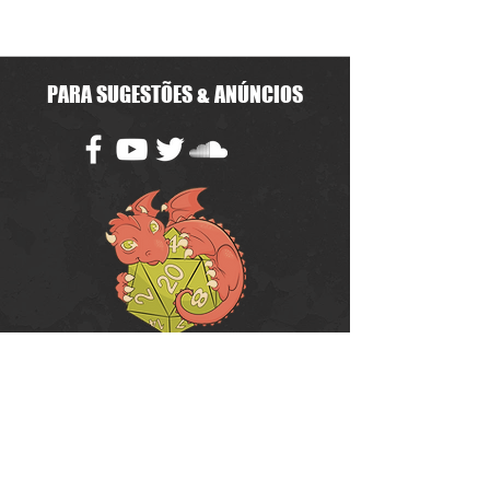
PARA SUGESTÕES & ANÚNCIOS
Política de Uso do Fórum
Política de Entrega, Troca e Devolução -
loja
© 2008 RPG Planet Books & Games Ltda
CNPJ:
10.877.697
/0001-37