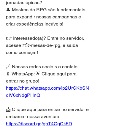
jornadas épicas?
🎩 Mestres de RPG são fundamentais 
para expandir nossas campanhas e 
criar experiências incríveis!
👉 Interessado(a)? Entre no servidor, 
acesse #🎲-mesas-de-rpg, e saiba 
como começar!
🔗 Nossas redes sociais e contato
📱 WhatsApp: 🌟 Clique aqui para 
entrar no grupo! 
https://chat.whatsapp.com/Ip2UrGKbSN
dIV6xNdgPHnQ
📩 Clique aqui para entrar no servidor e 
embarcar nessa aventura: 
https://discord.gg/gbT4QgCk5D