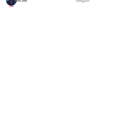
Artie
Seguir
GuiGui
Seguir
Zea Safir
Seguir
Ver todos os membros (77)
PARA SUGESTÕES & ANÚNCIOS