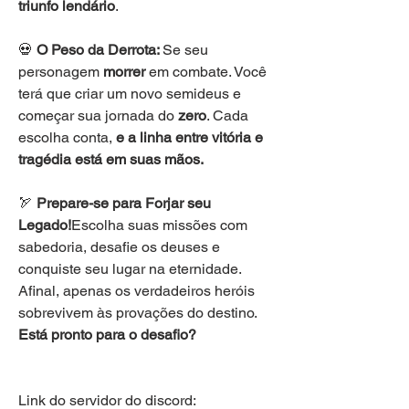
triunfo lendário
.
💀 
O Peso da Derrota: 
Se seu 
personagem
 morrer
 em combate. Você 
terá que criar um novo semideus e 
começar sua jornada do 
zero
. Cada 
escolha conta, 
e a linha entre vitória e 
tragédia está em suas mãos.
🏹 
Prepare-se para Forjar seu 
Legado!
Escolha suas missões com 
sabedoria, desafie os deuses e 
conquiste seu lugar na eternidade. 
Afinal, apenas os verdadeiros heróis 
sobrevivem às provações do destino. 
Está pronto para o desafio?
Link do servidor do discord: 