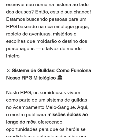
escrever seu nome na história ao lado 
dos deuses? Então, esta é sua chance! 
Estamos buscando pessoas para um 
RPG baseado na rica mitologia grega, 
repleto de aventuras, mistérios e 
escolhas que moldarão o destino dos 
personagens — e talvez do mundo 
inteiro.
⚔️
 Sistema de Guildas: Como Funciona 
Nosso RPG Mitológico 🏛️
Neste RPG, os semideuses vivem 
como parte de um sistema de guildas 
no Acampamento Meio-Sangue. Aqui, 
o mestre publicará 
missões épicas ao 
longo do mês
, oferecendo 
oportunidades para que os heróis se 
candidatem e enfrentem desafios em 