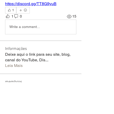
https://discord.gg/TT8G9yuB
1
1
0
15
Write a comment...
Informações
Deixe aqui o link para seu site, blog,
canal do YouTube, Dis
...
Leia Mais
membros
InfinityDM
Seguir
Rafael Gonçalves Barboza (CMPC Brasil)
Seguir
Artie
Seguir