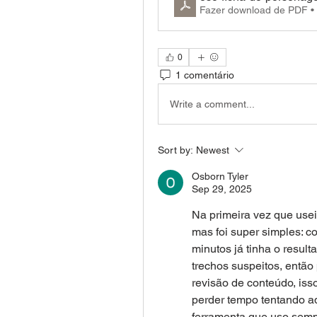
Fazer download de PDF •
0
1 comentário
Write a comment...
Sort by:
Newest
Osborn Tyler
Sep 29, 2025
Na primeira vez que use
mas foi super simples: co
minutos já tinha o result
trechos suspeitos, então
revisão de conteúdo, iss
perder tempo tentando adi
ferramenta que uso sempr