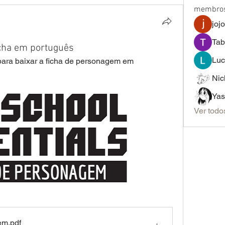
membro
joj
Tab
icha em português
Luc
ara baixar a ficha de personagem em 
Nic
Ver todo
gem
.pdf