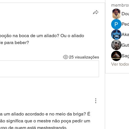
membro
Dou
Ped
Ak
poção na boca de um aliado? Ou o aliado 
le para beber?
Gut
Sag
25 visualizações
Ver todo
a um aliado acordado e no meio da briga? É 
o significa que o mestre não poça pedir um 
cargo de quem está mestrestrando.