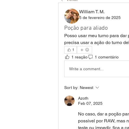
William T. M.
5 de fevereiro de 2025
Poção para aliado
Posso usar meu turno para dar 
precisa usar a ação do turno de
1
1 reação
1 comentário
Write a comment...
Sort by:
Newest
Azoth
Feb 07, 2025
No caso, dar a poção par
possivel por RAW, mas nã
teste ou impedir, fica a 