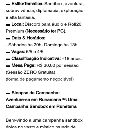
▬ Estilo/Temática: 
Sandbox, aventura, 
sobrevivência, diplomacia, exploração 
e alta fantasia.
▬ Local: 
Discord para áudio e Roll20 
Premium 
(Necessário ter PC)
.
▬ Data & Horários:
- Sábados às 20h- Domingo às 13h
▬ Vagas: 
5/5 e 4/5
▬ Classificação Indicativa:
 +18 anos.
▬ Mesa Paga:
 R$ 30,00 por sessão. 
(Sessão ZERO Gratuita)
(forma de pagamento negociável)
▬ Sinopse da Campanha:
Aventure-se em Runarcana™: Uma 
Campanha Sandbox em Runeterra
Bem-vindo a uma campanha sandbox 
épica no vasto e místico mundo de 