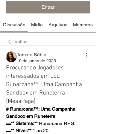
Entrar
Discussão
Mídia
Arquivos
Membros
Voltar
Tamara Sábio
10 de junho de 2025
Procurando Jogadores
interessados em LoL
Runarcana™: Uma Campanha
Sandbox em Runeterra
[MesaPaga]
# Runarcana™: Uma Campanha 
Sandbox em Runeterra
▬** Sistema:**
 Runarcana RPG.
▬** Nível:** 
1 ao 20.