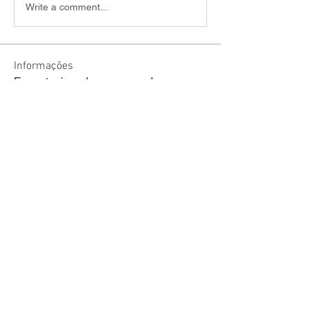
Write a comment...
Informações
Encontre jogadores e narradores e
combine sessões de RPG!
membros
welson Fraga de lima
Seguir
sariel rodrigues
Seguir
lucas ryan
Seguir
Victor Moretti
Seguir
discord_rpg
Seguir
Ver todos os membros (2099)