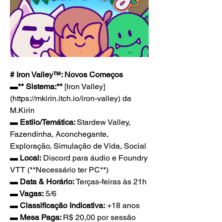
# Iron Valley™: Novos Começos
▬** Sistema:**
 [Iron Valley]
(
https://mkirin.itch.io/iron-valley
) da 
M.Kirin
▬ Estilo/Temática: 
Stardew Valley, 
Fazendinha, Aconchegante, 
Exploração, Simulação de Vida, Social
▬ Local:
 Discord para áudio e Foundry 
VTT (**Necessário ter PC**)
▬ Data & Horário: 
Terças-feiras às 21h
▬ Vagas:
 5/6
▬ Classificação Indicativa:
 +18 anos
▬ Mesa Paga: 
R$ 20,00 por sessão 