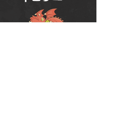
Política de Uso do Fórum
Política de Entrega, Troca e Devolução -
loja
© 2008 RPG Planet Books & Games Ltda
CNPJ:
10.877.697
/0001-37
Praça Chuí, 35 - SJC - CEP:
12243-380