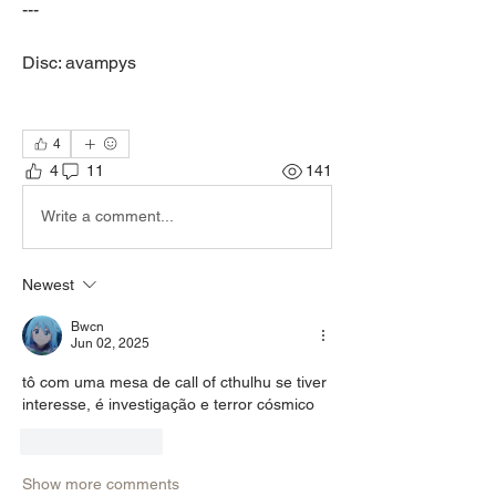
---
Disc: avampys
4
4
11
141
Write a comment...
Newest
Bwcn
Jun 02, 2025
tô com uma mesa de call of cthulhu se tiver 
interesse, é investigação e terror cósmico 
Like
Reply
Show more comments