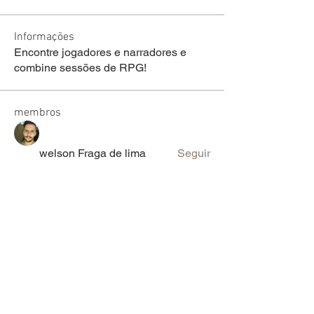
Informações
Encontre jogadores e narradores e
combine sessões de RPG!
membros
welson Fraga de lima
Seguir
sariel rodrigues
Seguir
lucas ryan
Seguir
Victor Moretti
Seguir
discord_rpg
Seguir
Ver todos os membros (2096)