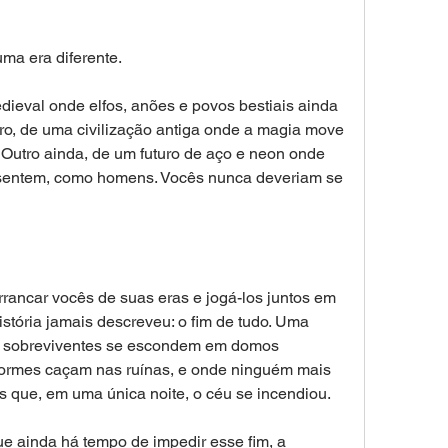
a era diferente. 
ieval onde elfos, anões e povos bestiais ainda 
tro, de uma civilização antiga onde a magia move 
. Outro ainda, de um futuro de aço e neon onde 
sentem, como homens. Vocês nunca deveriam se 
rrancar vocês de suas eras e jogá-los juntos em 
stória jamais descreveu: o fim de tudo. Uma 
os sobreviventes se escondem em domos 
formes caçam nas ruínas, e onde ninguém mais 
 que, em uma única noite, o céu se incendiou. 
 ainda há tempo de impedir esse fim, a 