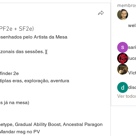
membro
wel
(PF2e + SF2e)
senhados pelo Artista da Mesa 
sar
zonais das sessões. ][
luc
Vic
finder 2e 
iplas eras, exploração, aventura 
dis
Ver todo
s já na mesa) 
etype, Gradual Ability Boost, Ancestral Paragon 
 Mandar msg no PV 