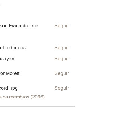
s
son Fraga de lima
Seguir
iel rodrigues
Seguir
as ryan
Seguir
tor Moretti
Seguir
cord_rpg
Seguir
s os membros (2096)