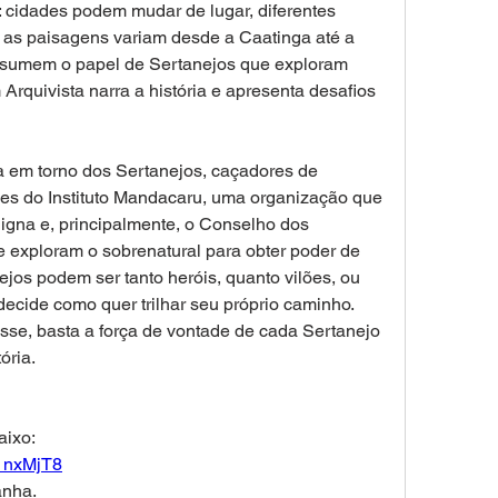
 cidades podem mudar de lugar, diferentes 
 as paisagens variam desde a Caatinga até a 
ssumem o papel de Sertanejos que exploram 
quivista narra a história e apresenta desafios 
a em torno dos Sertanejos, caçadores de 
s do Instituto Mandacaru, uma organização que 
gna e, principalmente, o Conselho dos 
 exploram o sobrenatural para obter poder de 
jos podem ser tanto heróis, quanto vilões, ou 
decide como quer trilhar seu próprio caminho. 
e, basta a força de vontade de cada Sertanejo 
ória.
aixo:
1nxMjT8
nha. 