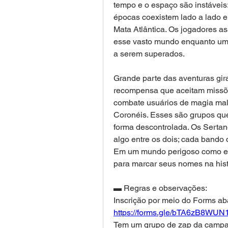
tempo e o espaço são instáveis:
épocas coexistem lado a lado e
Mata Atlântica. Os jogadores a
esse vasto mundo enquanto um Ar
a serem superados.
Grande parte das aventuras gir
recompensa que aceitam missõe
combate usuários de magia mali
Coronéis. Esses são grupos que
forma descontrolada. Os Sertane
algo entre os dois; cada bando 
Em um mundo perigoso como ess
para marcar seus nomes na hist
▬ Regras e observações: 
Inscrição por meio do Forms ab
https://forms.gle/bTA6zB8WUN
Tem um grupo de zap da campa