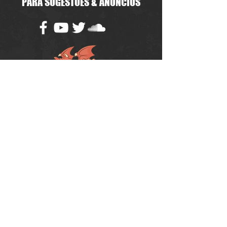
PARA SUGESTÕES & ANÚNCIOS
Política de Uso do Fórum
Política de Entrega, Troca e Devolução -
loja
© 2008 RPG Planet Books & Games Ltda
CNPJ:
10.877.697
/0001-37
Praça Chuí, 35 - SJC - CEP:
12243-380