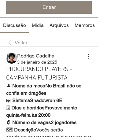
Entrar
Discussão
Mídia
Arquivos
Membros
Voltar
Rodrigo Gadelha
3 de janeiro de 2025
PROCURANDO PLAYERS -
CAMPANHA FUTURISTA
🎩 
Nome da mesaNo Brasil não se 
confia em dragões
📖 
SistemaShadowrun 6E
🗓️ 
Dias e horáriosProvavelmente 
quinta-feira às 20:00
🧙 
Número de vagas2 jogadores
🗺️ 
Descrição
Vocês serão 