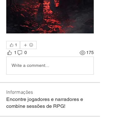
1
1
0
175
Write a comment...
Informações
Encontre jogadores e narradores e
combine sessões de RPG!
membros
welson Fraga de lima
Seguir