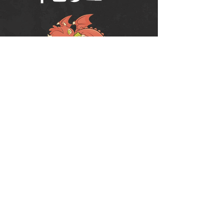
Política de Uso do Fórum
Política de Entrega, Troca e Devolução -
loja
© 2008 RPG Planet Books & Games Ltda
CNPJ:
10.877.697
/0001-37
Praça Chuí, 35 - SJC - CEP:
12243-380