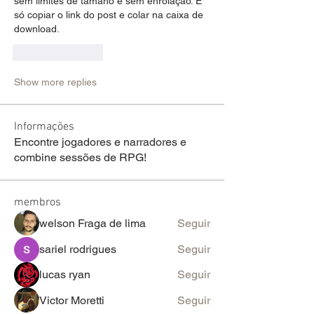
sem limites de tamaho e sem enrolação. É 
só copiar o link do post e colar na caixa de 
download.
Like
Reply
Show more replies
Informações
Encontre jogadores e narradores e
combine sessões de RPG!
membros
welson Fraga de lima
Seguir
sariel rodrigues
Seguir
lucas ryan
Seguir
Victor Moretti
Seguir