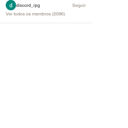
discord_rpg
Seguir
Ver todos os membros (2096)
PARA SUGESTÕES & ANÚNCIOS
Política de Uso do Fórum