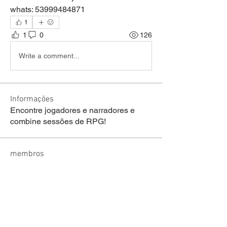
whats: 53999484871
1
1
0
126
Write a comment...
Informações
Encontre jogadores e narradores e
combine sessões de RPG!
membros
welson Fraga de lima
Seguir
sariel rodrigues
Seguir
lucas ryan
Seguir
Victor Moretti
Seguir