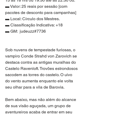
15 as 18 hrs ou 19:30 até as 22:30 ou.
▬ Valor: 25 reais por sessão [com 
pacotes de desconto para campanhas]
▬ Local: Círculo dos Mestres.
▬ Classificação Indicativa: +18
▬ GM:  judeuzz#7736
Sob nuvens de tempestade furiosas, o 
vampiro Conde Strahd von Zarovich se 
destaca contra as antigas muralhas do 
Castelo Ravenloft. Trovões estrondosos 
sacodem as torres do castelo. O uivo 
do vento aumenta enquanto ele volta 
seu olhar para a vila de Barovia.
Bem abaixo, mas não além do alcance 
de sua visão aguçada, um grupo de 
aventureiros acaba de entrar em seu 