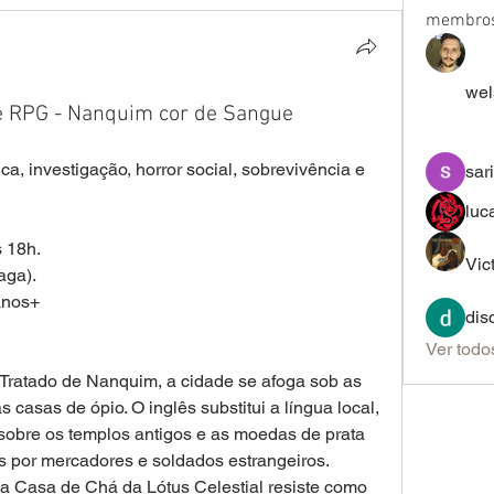
membro
wel
e RPG - Nanquim cor de Sangue
ica, investigação, horror social, sobrevivência e 
sar
luc
 18h.
Vic
aga).
anos+
dis
Ver todo
 Tratado de Nanquim, a cidade se afoga sob as 
asas de ópio. O inglês substitui a língua local, 
sobre os templos antigos e as moedas de prata 
 por mercadores e soldados estrangeiros.
a Casa de Chá da Lótus Celestial resiste como 