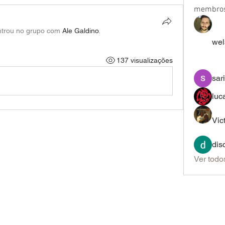
membro
ntrou no grupo com
Ale Galdino
.
wel
137 visualizações
sar
luc
Vic
dis
Ver todo