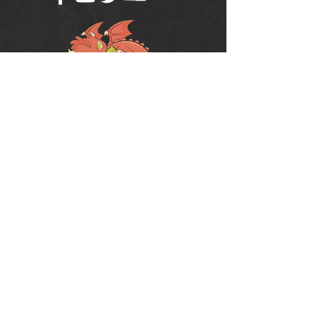
Política de Uso do Fórum
Política de Entrega, Troca e Devolução -
loja
© 2008 RPG Planet Books & Games Ltda
CNPJ:
10.877.697
/0001-37
Praça Chuí, 35 - SJC - CEP:
12243-380