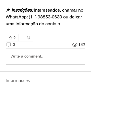
📌 
Inscrições:
 Interessados, chamar no 
WhatsApp: (11) 98853-0630 ou deixar 
uma informação de contato.
0
0
132
Write a comment...
Informações
Encontre jogadores e narradores e
combine sessões de RPG!
membros