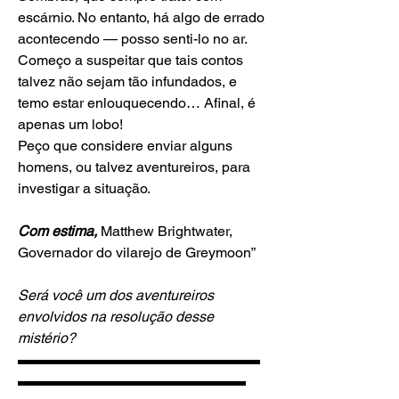
escárnio. No entanto, há algo de errado 
acontecendo — posso senti-lo no ar. 
Começo a suspeitar que tais contos 
talvez não sejam tão infundados, e 
temo estar enlouquecendo… Afinal, é 
apenas um lobo!
Peço que considere enviar alguns 
homens, ou talvez aventureiros, para 
investigar a situação.
Com estima,
 Matthew Brightwater, 
Governador do vilarejo de Greymoon”
Será você um dos aventureiros 
envolvidos na resolução desse 
mistério?
▬▬▬▬▬▬▬▬▬▬▬▬▬▬▬▬▬
▬▬▬▬▬▬▬▬▬▬▬▬▬▬▬▬