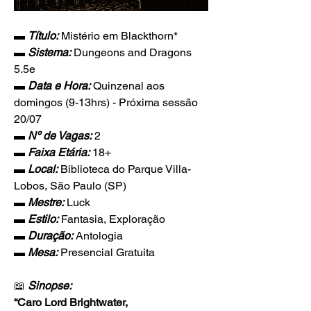
▬ 
Título:
Mistério em Blackthorn*
▬ 
Sistema:
Dungeons and Dragons 
5.5e
▬ 
Data e Hora:
Quinzenal aos 
domingos (9-13hrs) - Próxima sessão 
20/07
▬
Nº de Vagas:
 2
▬ 
Faixa Etária:
 18+
▬ 
Local:
Biblioteca do Parque Villa-
Lobos, São Paulo (SP)
▬ 
Mestre:
 Luck
▬ 
Estilo:
Fantasia, Exploração
▬ 
Duração:
 Antologia
▬ 
Mesa:
Presencial Gratuita
📖 
Sinopse:
“Caro Lord Brightwater,