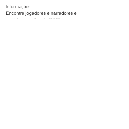
Informações
Encontre jogadores e narradores e
combine sessões de RPG!
membros
welson Fraga de lima
Seguir
sariel rodrigues
Seguir
lucas ryan
Seguir
Victor Moretti
Seguir
discord_rpg
Seguir
Ver todos os membros (2098)