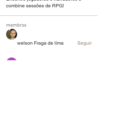
combine sessões de RPG!
membros
welson Fraga de lima
Seguir
sariel rodrigues
Seguir
lucas ryan
Seguir
Victor Moretti
Seguir
discord_rpg
Seguir
Ver todos os membros (2096)