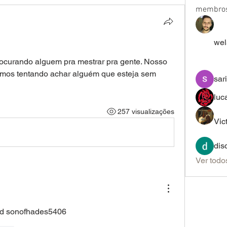
membro
wel
curando alguem pra mestrar pra gente. Nosso 
amos tentando achar alguém que esteja sem 
sar
luc
257 visualizações
Vic
dis
Ver todo
ord sonofhades5406