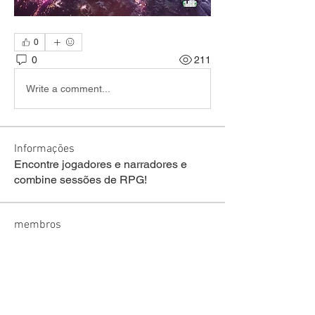
0
0
211
Write a comment...
Informações
Encontre jogadores e narradores e
combine sessões de RPG!
membros
welson Fraga de lima
Seguir
sariel rodrigues
Seguir
lucas ryan
Seguir