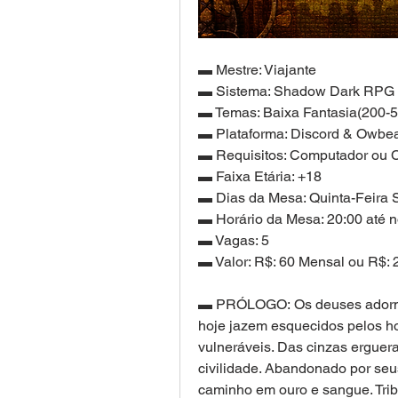
▬ Mestre: Viajante 
▬ Sistema: Shadow Dark RPG
▬ Temas: Baixa Fantasia(200-5
▬ Plataforma: Discord & Owbea
▬ Requisitos: Computador ou C
▬ Faixa Etária: +18 
▬ Dias da Mesa: Quinta-Feira 
▬ Horário da Mesa: 20:00 até 
▬ Vagas: 5 
▬ Valor: R$: 60 Mensal ou R$: 
▬ PRÓLOGO: Os deuses adormece
hoje jazem esquecidos pelos hom
vulneráveis. Das cinzas erguera
civilidade. Abandonado por seu
caminho em ouro e sangue. Trib