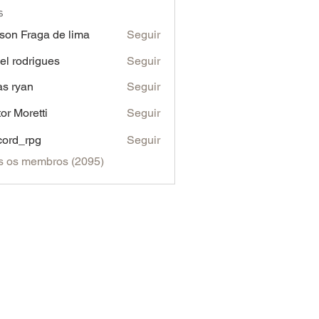
s
son Fraga de lima
Seguir
iel rodrigues
Seguir
as ryan
Seguir
tor Moretti
Seguir
cord_rpg
Seguir
s os membros (2095)