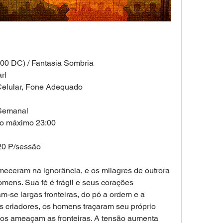
00 DC) / Fantasia Sombria 
rl 
elular, Fone Adequado 
Semanal 
no máximo 23:00 
20 P/sessão 
ram na ignorância, e os milagres de outrora 
ens. Sua fé é frágil e seus corações 
m-se largas fronteiras, do pó a ordem e a 
s criadores, os homens traçaram seu próprio 
os ameaçam as fronteiras. A tensão aumenta 