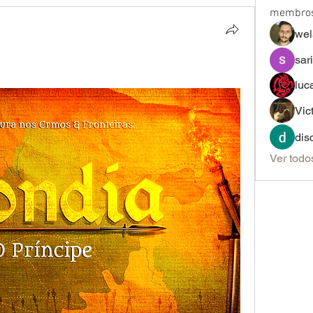
membro
wel
sar
luc
Vic
dis
Ver todo