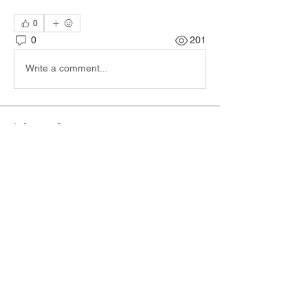
0
0
201
Write a comment...
Informações
Encontre jogadores e narradores e
combine sessões de RPG!
membros
welson Fraga de lima
Seguir
sariel rodrigues
Seguir
lucas ryan
Seguir
Victor Moretti
Seguir