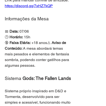
Link para mandar convite de amizade: 
https://discord.gg/7xHZ7kQP
Informações da Mesa
📅 
Data:
 07/06
🕒 
Horário:
 15h
🔞 
Faixa Etária:
 +18 anos⚠️ 
Aviso de 
Conteúdo:
 A mesa abordará temas 
mais pesados e elementos de fantasia 
sombria, podendo conter gatilhos para 
algumas pessoas.
Sistema 
Gods: The Fallen Lands
Sistema próprio inspirado em D&D e 
Tormenta, desenvolvido para ser 
simples e acessível, funcionando muito 