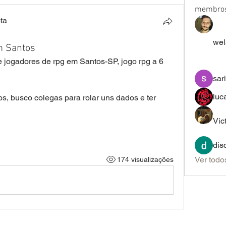
membro
ta
wel
m Santos
jogadores de rpg em Santos-SP, jogo rpg a 6 
sar
luc
, busco colegas para rolar uns dados e ter 
Vic
dis
Ver todo
174 visualizações