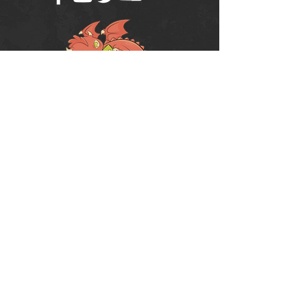
Política de Uso do Fórum
Política de Entrega, Troca e Devolução -
loja
© 2008 RPG Planet Books & Games Ltda
CNPJ:
10.877.697
/0001-37
Praça Chuí, 35 - SJC - CEP:
12243-380