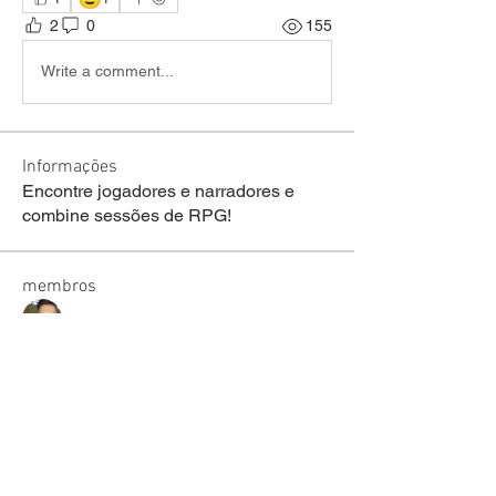
2
0
155
Write a comment...
Informações
Encontre jogadores e narradores e
combine sessões de RPG!
membros
welson Fraga de lima
Seguir
sariel rodrigues
Seguir
lucas ryan
Seguir
Victor Moretti
Seguir
discord_rpg
Seguir