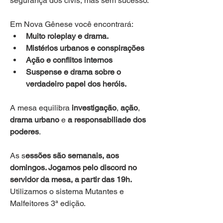
segurança dos civis, mas sem sucesso. 
Em Nova Gênese você encontrará:
Muito roleplay e drama.
Mistérios urbanos e conspirações
Ação e conflitos internos
Suspense e drama sobre o 
verdadeiro papel dos heróis.
A mesa equilibra 
investigação
, 
ação
, 
drama urbano
 e 
a responsabiliade dos 
poderes
.
As s
essões são semanais, aos 
domingos. Jogamos pelo discord no 
servidor da mesa, a partir das 19h. 
Utilizamos o sistema Mutantes e 
Malfeitores 3ª edição. 