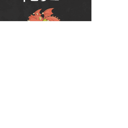
Política de Uso do Fórum
Política de Entrega, Troca e Devolução -
loja
© 2008 RPG Planet Books & Games Ltda
CNPJ:
10.877.697
/0001-37
Praça Chuí, 35 - SJC - CEP:
12243-380