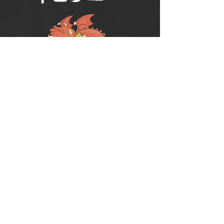
Política de Uso do Fórum
Política de Entrega, Troca e Devolução -
loja
© 2008 RPG Planet Books & Games Ltda
CNPJ:
10.877.697
/0001-37
Praça Chuí, 35 - SJC - CEP:
12243-380