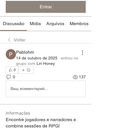
Entrar
Discussão
Mídia
Arquivos
Membros
Voltar
Pablohm
14 de outubro de 2025
·
entrou no
grupo com
Liri Honey
.
0
0
137
Ваш комментарий...
Informações
Encontre jogadores e narradores e
combine sessões de RPG!