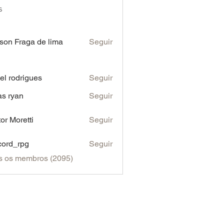
s
son Fraga de lima
Seguir
iel rodrigues
Seguir
as ryan
Seguir
tor Moretti
Seguir
cord_rpg
Seguir
s os membros (2095)