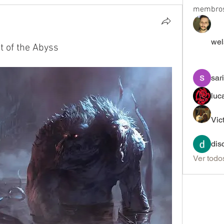
membro
wel
 of the Abyss
sar
luc
Vic
dis
Ver todo