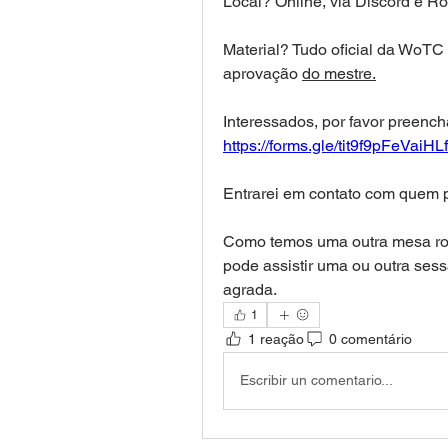
Local? Online, via Discord e Ro
Material? Tudo oficial da WoTC
aprovação 
do mestre.
https://forms.gle/tit9f9pFeVaiHL
Entrarei em contato com quem pa
Como temos uma outra mesa rola
pode assistir uma ou outra sessã
agrada.
1
1 reação
0 comentário
Escribir un comentario...