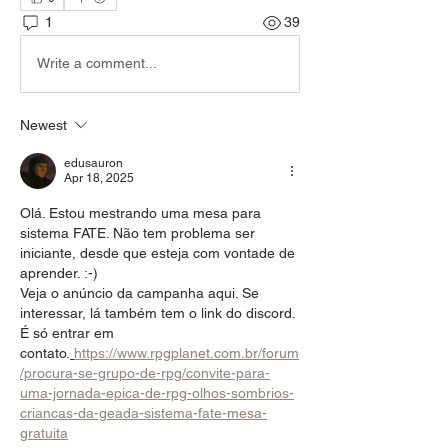
1
39
Write a comment...
Newest
edusauron
Apr 18, 2025
Olá. Estou mestrando uma mesa para 
sistema FATE. Não tem problema ser 
iniciante, desde que esteja com vontade de 
aprender. :-)
Veja o anúncio da campanha aqui. Se 
interessar, 
lá também tem o link do discord. 
É só entrar em 
contato.
https://www.rpgplanet.com.br/forum
/procura-se-grupo-de-rpg/convite-para-
uma-jornada-epica-de-rpg-olhos-sombrios-
criancas-da-geada-sistema-fate-mesa-
gratuita