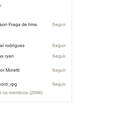
s
son Fraga de lima
Seguir
iel rodrigues
Seguir
as ryan
Seguir
tor Moretti
Seguir
cord_rpg
Seguir
s os membros (2096)