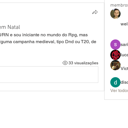
membro
wel
em Natal
/RN e sou iniciante no mundo do Rpg, mas 
lguma campanha medieval, tipo Dnd ou T20, de 
sar
luc
33 visualizações
Vic
dis
Ver todo