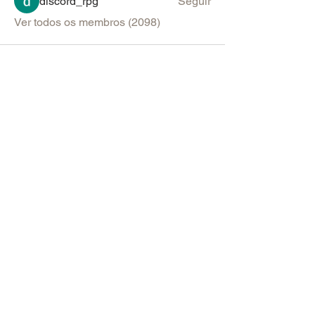
discord_rpg
Seguir
Ver todos os membros (2098)
PARA SUGESTÕES & ANÚNCIOS
Política de Uso do Fórum
Política de Entrega, Troca e Devolução -