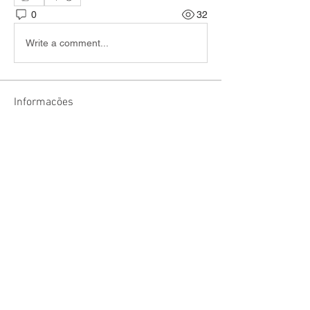
0
32
Write a comment...
Informações
Encontre jogadores e narradores e
combine sessões de RPG!
membros
welson Fraga de lima
Seguir
sariel rodrigues
Seguir
lucas ryan
Seguir
Victor Moretti
Seguir
discord_rpg
Seguir